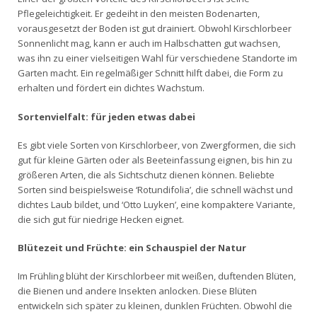
Pflegeleichtigkeit. Er gedeiht in den meisten Bodenarten,
vorausgesetzt der Boden ist gut drainiert. Obwohl Kirschlorbeer
Sonnenlicht mag, kann er auch im Halbschatten gut wachsen,
was ihn zu einer vielseitigen Wahl für verschiedene Standorte im
Garten macht. Ein regelmäßiger Schnitt hilft dabei, die Form zu
erhalten und fördert ein dichtes Wachstum.
Sortenvielfalt: für jeden etwas dabei
Es gibt viele Sorten von Kirschlorbeer, von Zwergformen, die sich
gut für kleine Gärten oder als Beeteinfassung eignen, bis hin zu
größeren Arten, die als Sichtschutz dienen können. Beliebte
Sorten sind beispielsweise ‘Rotundifolia’, die schnell wächst und
dichtes Laub bildet, und ‘Otto Luyken’, eine kompaktere Variante,
die sich gut für niedrige Hecken eignet.
Blütezeit und Früchte: ein Schauspiel der Natur
Im Frühling blüht der Kirschlorbeer mit weißen, duftenden Blüten,
die Bienen und andere Insekten anlocken. Diese Blüten
entwickeln sich später zu kleinen, dunklen Früchten. Obwohl die