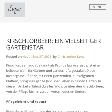
S
Super
MENU
k
i
p
t
o
c
KIRSCHLORBEER: EIN VIELSEITIGER
o
n
GARTENSTAR
t
e
Posted on
November 27, 2023
by
Christopher Lenz
n
Kirschlorbeer
, auch bekannt als Prunus laurocerasus, ist eine
t
beliebte Wahl für Gärtner und Landschaftsgestalter. Diese
immergrüne Pflanze, mit ihren glänzenden, dunkelgrünen
Blättern, bringt das ganze Jahr über Leben in deinen Garten. In
diesem Artikel erfährst du alles Wichtige über den Kirschlorbeer,
von der Pflege bis hin zu den verschiedenen Sorten.
Pflegeleicht und robust
Einer der größten Vorteile des Kirschlorbeers ist seine