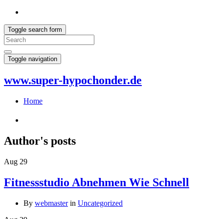
Toggle search form
Toggle navigation
www.super-hypochonder.de
Home
Author's posts
Aug
29
Fitnessstudio Abnehmen Wie Schnell
By
webmaster
in
Uncategorized