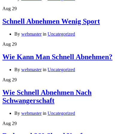
Aug
29
Schnell Abnehmen Wenig Sport
By
webmaster
in
Uncategorized
Aug
29
Wie Kann Man Schnell Abnehmen?
By
webmaster
in
Uncategorized
Aug
29
Wie Schnell Abnehmen Nach
Schwangerschaft
By
webmaster
in
Uncategorized
Aug
29